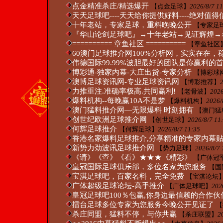
点金精准杀庄/精选爆开
【点金足球】
2026/8/7 11
天天足球吧----天天给你提供好料----绝对值得
十年老站，专家足球，重料晚晚公开
【专家足
『华山论剑足球吧』→十年老站→见证辉煌→
========== 章鱼社区 ==========
【章鱼社区
60澳门足球推介网100%分析网，实实在在，
伟德国际99.99%波胆最好的团队是你赢利的
博彩通-独家内幕-大庄出货-专家分析
【博彩球
澳博足球资讯网-专业足球资讯网
【博彩推荐】
2
力推重注.准确率极高.共同赢利!
【老骨波】
2026
爆料机构--每晚赢10A不是梦
【爆料机构】
2026/
澳门猛料推介网—无限爆料 时刻拥有
【澳门猛
创世纪欧洲足球推介网
【创世足球】
2026/8/7 11
何辉足球推介
【何辉足球】
2026/8/7 11:35
香港名家爆料足球推介,分享精准的专家内幕
新势力劲波讯足球推介网
【势力足球】
2026/8/7 
《请》《查》《看》★★★《精彩》
【广体冠
皇冠国际足球俱乐部，多位名家为您服务
【国
宝淇足球吧，百家名料，完全免费
【宝淇论坛
广体超级足球论坛-高手推介
【广体足球吧】
202
皇冠足球吧100％包赢,你身边最信赖的合作伙
擂台足球多位专家为您服务今晚公开见证了
【
杀庄同盟，猛料不停，与你共赢
【杀庄联盟】
2