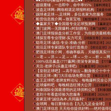
●●2016内幕猛料不断爆出●●
【内幕信息】
2026/
超级重锤，一击即中，命中率95%
【爆料博彩
波盘足球网--网络精湛足球报料机构
【波盘分
踢球者足球---,足球网，多位名家为您服务
【
船货信息推介网→致富宝地
【船货爆料】
2026/8
◆赢家天下◆全国最专业足球预测网
【赢家足
澳门波网—无限爆料-(时刻拥有)
【澳门波网】
2
澳门足球报操盘分析工作室，为你提供最精准
球探至尊专业理财-实力可见
【球探至尊】
2026/8
聪哥足球-诚信-专业-准确-分析
【聪哥足球】
202
前沿足球专家团队专业打造推介
【前沿足球】
2
肥强足球推介网，准确率极高，关键很真实!!!
→老→→洪→→足→→球→→分→→析→→网
100%信息赢盘{777赢网}资深专家操盘
【777
关注-老牌子(乐趣足球吧)
【乐趣足球】
2026/8/7 
【皇朝足球吧】→高手如云→翻身推介十中十
葡京足球--澳门大庄临场免费出货
【葡京足球】
盘王足球吧-老牌发料论坛，每晚爆料完全公
足球爆料吧，每晚精选狂博大公开
【足球爆料
利泰国际全国最透明的足球供料公司
【利泰国
老刘十年看盘经验为您服务
【刘老师】
2026/8/7
皇家足球"誠信為本,共同贏利"
【皇家足网】
2026
金球网，每日重锤出击【九九九足金金球】
【
澳门足球信息 天天给你提供好料----绝对值得