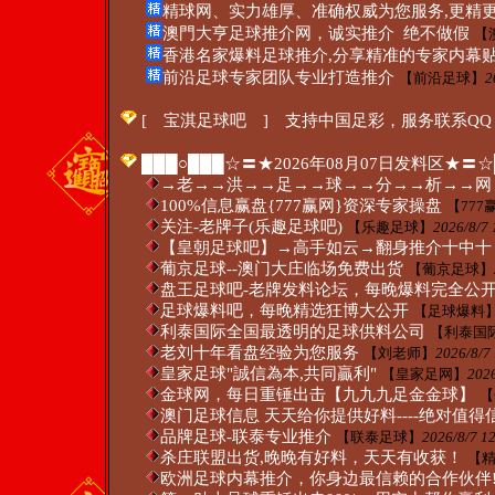
精球网、实力雄厚、准确权威为您服务,更精
澳門大亨足球推介网，诚实推介 绝不做假
【
香港名家爆料足球推介,分享精准的专家内幕
前沿足球专家团队专业打造推介
【前沿足球】
2
[ 宝淇足球吧 ] 支持中国足彩，服务联系QQ：22
███○███☆〓★2026年08月07日发料区★〓☆
→老→→洪→→足→→球→→分→→析→→网
100%信息赢盘{777赢网}资深专家操盘
【777
关注-老牌子(乐趣足球吧)
【乐趣足球】
2026/8/7 
【皇朝足球吧】→高手如云→翻身推介十中十
葡京足球--澳门大庄临场免费出货
【葡京足球】
盘王足球吧-老牌发料论坛，每晚爆料完全公
足球爆料吧，每晚精选狂博大公开
【足球爆料
利泰国际全国最透明的足球供料公司
【利泰国
老刘十年看盘经验为您服务
【刘老师】
2026/8/7
皇家足球"誠信為本,共同贏利"
【皇家足网】
2026
金球网，每日重锤出击【九九九足金金球】
【
澳门足球信息 天天给你提供好料----绝对值得
品牌足球-联泰专业推介
【联泰足球】
2026/8/7 1
杀庄联盟出货,晚晚有好料，天天有收获！
【
欧洲足球内幕推介，你身边最信赖的合作伙伴!!