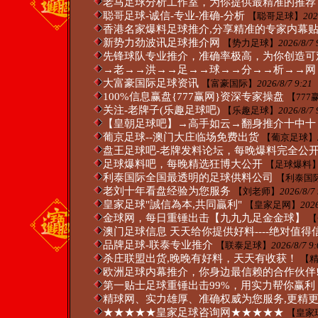
老马足球分析工作室，为你提供最精准的推荐
聪哥足球-诚信-专业-准确-分析
【聪哥足球】
202
香港名家爆料足球推介,分享精准的专家内幕
新势力劲波讯足球推介网
【势力足球】
2026/8/7 
先锋球队专业推介，准确率极高，为你创造可观
→老→→洪→→足→→球→→分→→析→→网
大富豪国际足球资讯
【富豪国际】
2026/8/7 9:21
100%信息赢盘{777赢网}资深专家操盘
【777
关注-老牌子(乐趣足球吧)
【乐趣足球】
2026/8/7 
【皇朝足球吧】→高手如云→翻身推介十中十
葡京足球--澳门大庄临场免费出货
【葡京足球】
盘王足球吧-老牌发料论坛，每晚爆料完全公
足球爆料吧，每晚精选狂博大公开
【足球爆料
利泰国际全国最透明的足球供料公司
【利泰国
老刘十年看盘经验为您服务
【刘老师】
2026/8/7 
皇家足球"誠信為本,共同贏利"
【皇家足网】
2026
金球网，每日重锤出击【九九九足金金球】
【
澳门足球信息 天天给你提供好料----绝对值得
品牌足球-联泰专业推介
【联泰足球】
2026/8/7 9:
杀庄联盟出货,晚晚有好料，天天有收获！
【
欧洲足球内幕推介，你身边最信赖的合作伙伴!!
第一贴士足球重锤出击99%，用实力帮你赢利
精球网、实力雄厚、准确权威为您服务,更精
★★★★★皇家足球咨询网★★★★★
【皇家