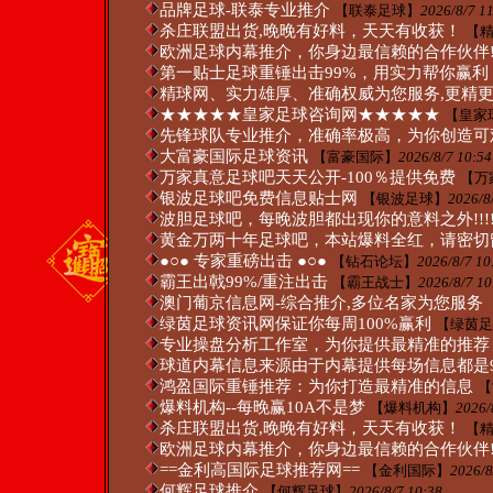
品牌足球-联泰专业推介
【联泰足球】
2026/8/7 1
杀庄联盟出货,晚晚有好料，天天有收获！
【
欧洲足球内幕推介，你身边最信赖的合作伙伴!!
第一贴士足球重锤出击99%，用实力帮你赢利
精球网、实力雄厚、准确权威为您服务,更精
★★★★★皇家足球咨询网★★★★★
【皇家
先锋球队专业推介，准确率极高，为你创造可观
大富豪国际足球资讯
【富豪国际】
2026/8/7 10:54
万家真意足球吧天天公开-100％提供免费
【万
银波足球吧免费信息贴士网
【银波足球】
2026/8
波胆足球吧，每晚波胆都出现你的意料之外!!!!!!
黄金万两十年足球吧，本站爆料全红，请密切
●○● 专家重磅出击 ●○●
【钻石论坛】
2026/8/7 10
霸王出戟99%/重注出击
【霸王战士】
2026/8/7 10
澳门葡京信息网-综合推介,多位名家为您服务
绿茵足球资讯网保证你每周100%赢利
【绿茵足
专业操盘分析工作室，为你提供最精准的推荐
球道内幕信息来源由于内幕提供每场信息都是9
鸿盈国际重锤推荐：为你打造最精准的信息
【
爆料机构--每晚赢10A不是梦
【爆料机构】
2026/
杀庄联盟出货,晚晚有好料，天天有收获！
【
欧洲足球内幕推介，你身边最信赖的合作伙伴!!
==金利高国际足球推荐网==
【金利国际】
2026/8
何辉足球推介
【何辉足球】
2026/8/7 10:38