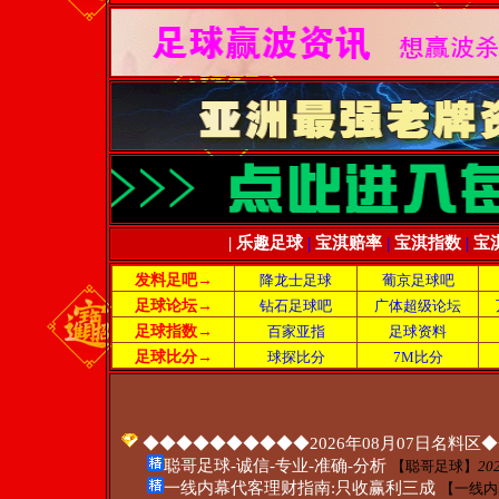
|
乐趣足球
|
宝淇赔率
|
宝淇指数
|
宝
发料足吧→
降龙士足球
葡京足球吧
足球论坛→
钻石足球吧
广体超级论坛
足球指数→
百家亚指
足球资料
足球比分→
球探比分
7M比分
◆◆◆◆◆◆◆◆◆◆2026年08月07日名料区
聪哥足球-诚信-专业-准确-分析
【聪哥足球】
202
一线内幕代客理财指南:只收赢利三成
【一线内