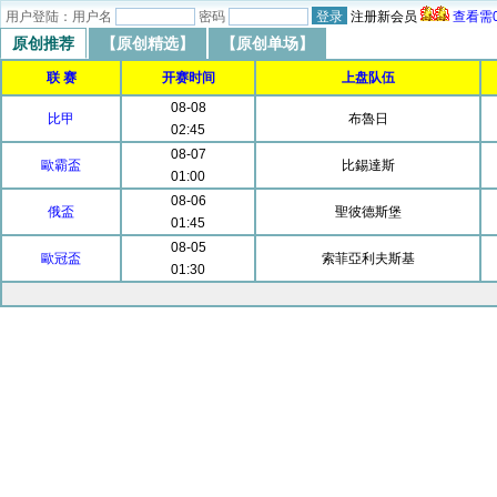
原创推荐
【原创精选】
【原创单场】
联 赛
开赛时间
上盘队伍
08-08
比甲
布魯日
02:45
08-07
歐霸盃
比錫達斯
01:00
08-06
俄盃
聖彼德斯堡
01:45
08-05
歐冠盃
索菲亞利夫斯基
01:30