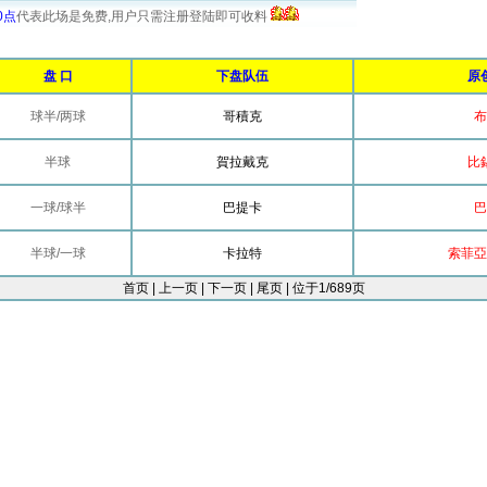
盘 口
下盘队伍
原
球半/两球
哥積克
布
半球
賀拉戴克
比
一球/球半
巴提卡
巴
半球/一球
卡拉特
索菲亞
首页 | 上一页 |
下一页
|
尾页
| 位于1/689页