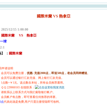
國際米蘭 VS 熱拿亞
：
2025/12/15 1:00:00
：
國際米蘭 VS 熱拿亞
一球
2:1
】 ：
國際米蘭
员申请说明
册：会员可以免费注册，
优惠:
充值2000点，即送500点，老会员同样赠送
。
值：会员可以通过银行汇款充值、网上银行汇款充值。
明：1点数=￥1元。该点数在本站，所有会员推荐通用。
ＱＱ:229060165 在线联系：
户：请联系以上联系方式与我们索取银行帐户。
成：会员帐户有点数，即可查看任何推荐的球赛。
0点
代表此场是免费,用户只需注册登陆即可收料。