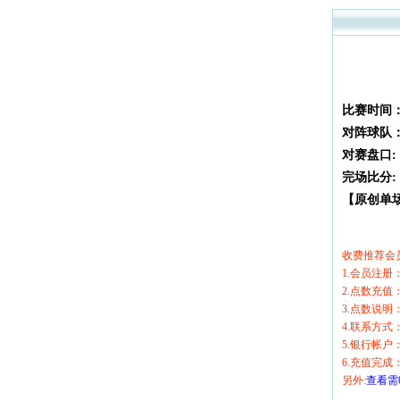
比赛时间
对阵球队
对赛盘口:
完场比分:
【原创单场
收费推荐会
1.会员注
2.点数充
3.点数说
4.联系方式：
5.银行帐
6.充值完
另外:
查看需