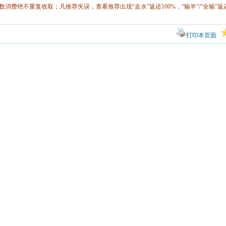
数消费绝不重复收取；凡推荐失误，查看推荐出现“走水”返还100%，“输半”/“全输”返还
打印本页面