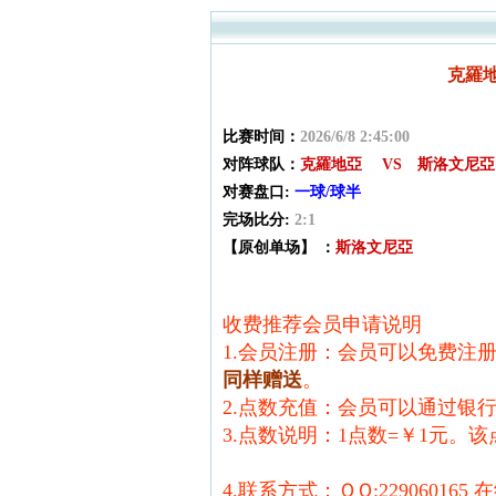
克羅地
比赛时间：
2026/6/8 2:45:00
对阵球队：
克羅地亞 VS 斯洛文尼亞
对赛盘口:
一球/球半
完场比分:
2:1
【原创单场】 ：
斯洛文尼亞
收费推荐会员申请说明
1.会员注册：会员可以免费注
同样赠送
。
2.点数充值：会员可以通过银
3.点数说明：1点数=￥1元。
4.联系方式：ＱＱ:229060165