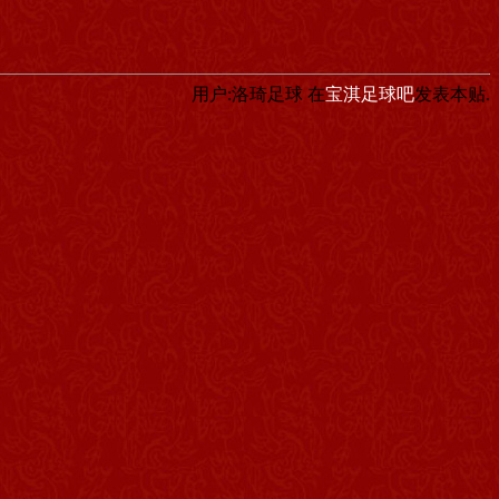
用户:洛琦足球
在
宝淇足球吧
发表本贴.