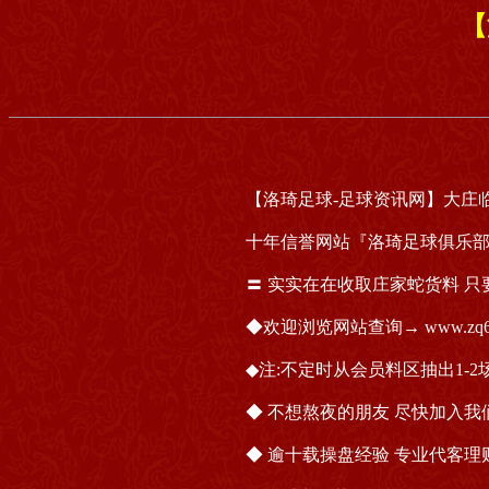
【
【洛琦足球-足球资讯网】大庄临
十年信誉网站『洛琦足球俱乐
〓 实实在在收取庄家蛇货料 只
◆欢迎浏览网站查询→ www.zq67
◆注:不定时从会员料区抽出1-2
◆ 不想熬夜的朋友 尽快加入我们
◆ 逾十载操盘经验 专业代客理