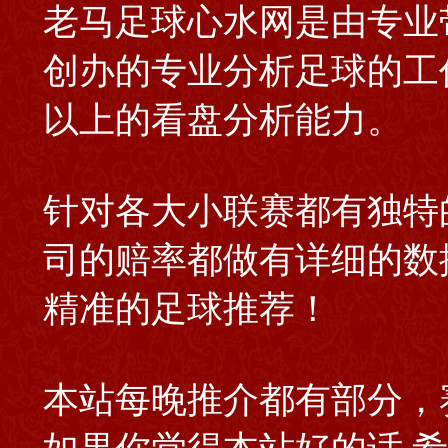
老马足球心水网是由专业
创办的专业分析足球的工
以上的看盘分析能力。
针对各大小联赛都有独特
司的赔率都做有详细的数
精准的足球推荐！
本站每晚推介都有部分，