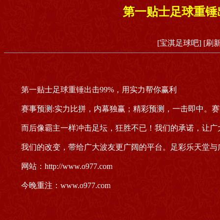
第一贴士足球重锤
[宝淇足球吧]
[刷
第一贴士足球重锤出击99%，用实力帮你赢利
赛事预测:实力比拼，内幕独赢；精彩预测，一击即中。
而后像霸主一样冲击足坛，狂胜不已！我们的承诺，让广
我们的改变，带给广大波友更广阔的平台。足彩乐天堂与
网站：http://www.o977.com
今晚重注：www.o977.com