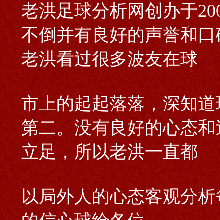
老洪足球分析网创办于20
不倒并有良好的声誉和口
老洪看过很多波友在球
市上的起起落落，深知道
第二。没有良好的心态和
立足，所以老洪一直都
以局外人的心态客观分析