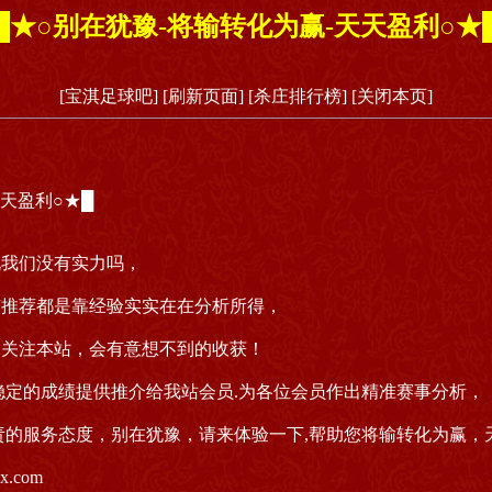
█★○别在犹豫-将输转化为赢-天天盈利○★
[宝淇足球吧]
[刷新页面]
[杀庄排行榜]
[关闭本页]
天天盈利○★█
说我们没有实力吗，
有推荐都是靠经验实实在在分析所得，
切关注本站，会有意想不到的收获！
稳定的成绩提供推介给我站会员.为各位会员作出精准赛事分析，
责的服务态度，别在犹豫，请来体验一下,帮助您将输转化为赢，
x.com