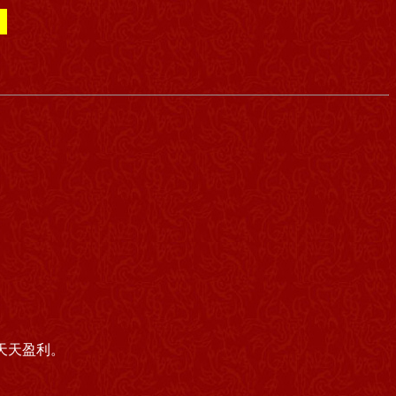
█
天天盈利。