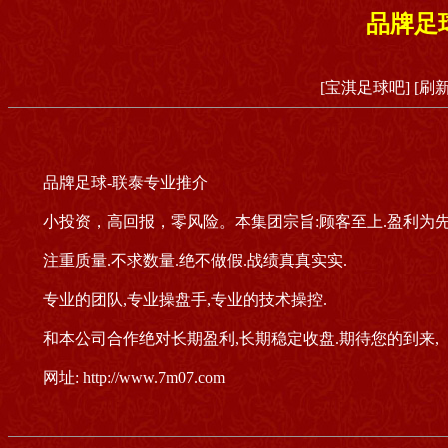
品牌足
[宝淇足球吧]
[刷
品牌足球-联泰专业推介
小投资，高回报，零风险。本集团宗旨:顾客至上.盈利为先
注重质量.不求数量.绝不做假.战绩真真实实.
专业的团队,专业操盘手,专业的技术操控.
和本公司合作绝对长期盈利,长期稳定收盘.期待您的到来,
网址: http://www.7m07.com